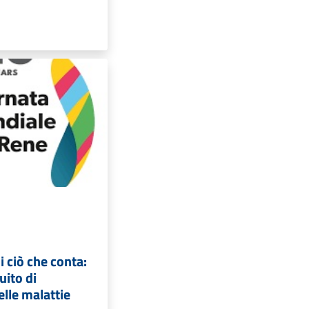
i ciò che conta:
uito di
lle malattie