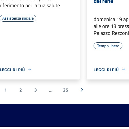
del rene
riferimento per la tua salute
Assistenza sociale
domenica 19 apri
alle ore 13 press
Palazzo Rezzon
Tempo libero
LEGGI DI PIÙ
LEGGI DI PIÙ
1
2
3
...
25
a precedente
Successiva »