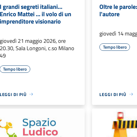
I grandi segreti italiani...
Oltre le parole
Enrico Mattei ... il volo di un
l'autore
imprenditore visionario
giovedì 14 magg
giovedì 21 maggio 2026, ore
Tempo libero
20.30, Sala Longoni, c.so Milano
49
Tempo libero
LEGGI DI PIÙ
LEGGI DI PIÙ