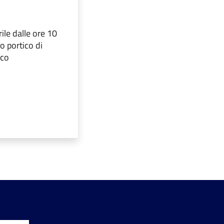
le dalle ore 10
o portico di
ico