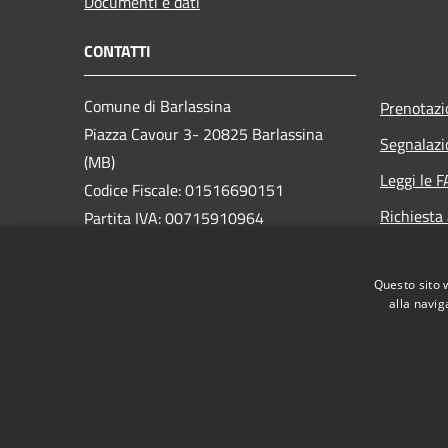
Documenti e dati
CONTATTI
Comune di Barlassina
Prenotaz
Piazza Cavour 3- 20825 Barlassina
Segnalazi
(MB)
Leggi le 
Codice Fiscale: 01516690151
Richiesta
Partita IVA: 00715910964
PEC:
comune.barlassina@pec.regione.lombardia.it
Questo sito 
Centralino Unico: 0362 57701
alla navig
RSS
Accessibilità
Privacy
Cookie
Mappa de