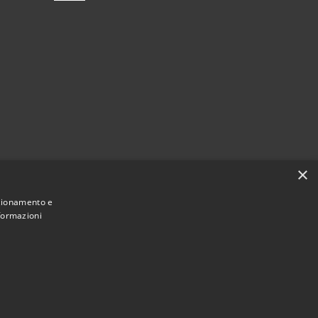
×
nzionamento e
nformazioni
Municipium
Accesso redazione
arlassina • Powered by
•