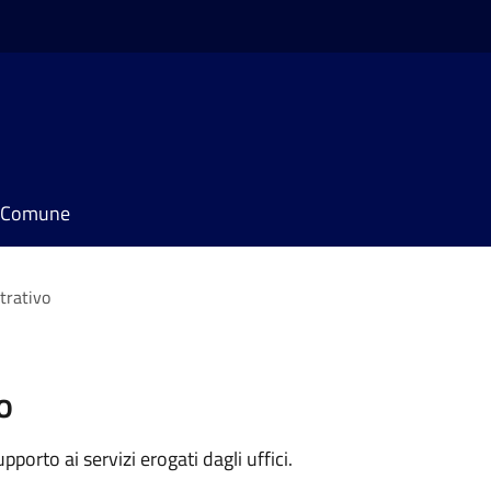
il Comune
trativo
o
orto ai servizi erogati dagli uffici.