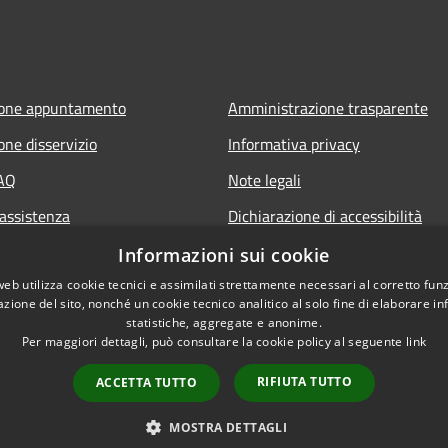
ione appuntamento
Amministrazione trasparente
one disservizio
Informativa privacy
FAQ
Note legali
 assistenza
Dichiarazione di accessibilità
Informazioni sui cookie
web utilizza cookie tecnici e assimilati strettamente necessari al corretto fu
azione del sito, nonché un cookie tecnico analitico al solo fine di elaborare i
statistiche, aggregate e anonime.
Per maggiori dettagli, può consultare la cookie policy al seguente
link
RIFIUTA TUTTO
ACCETTA TUTTO
l sito
Copyright © 2026 • Comune di B
MOSTRA DETTAGLI