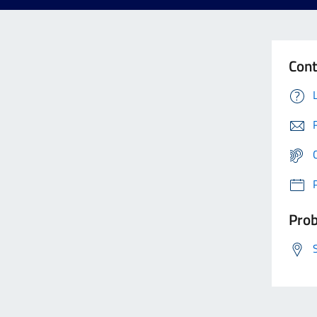
Cont
Prob