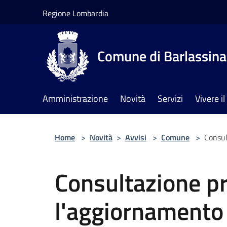
Salta al contenuto principale
Regione Lombardia
Comune di Barlassina
Amministrazione
Novità
Servizi
Vivere 
Home
>
Novità
>
Avvisi
>
Comune
>
Consul
Consultazione pr
l'aggiornamento 