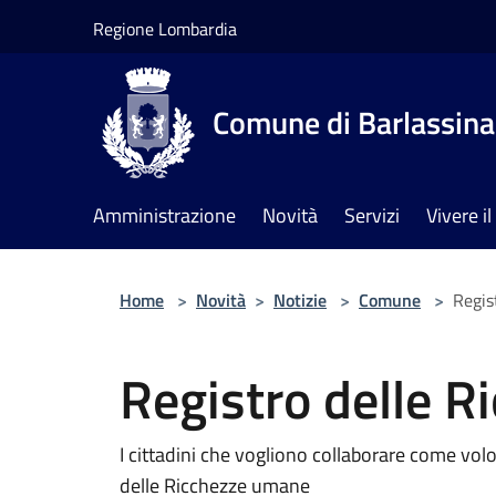
Salta al contenuto principale
Regione Lombardia
Comune di Barlassina
Amministrazione
Novità
Servizi
Vivere 
Home
>
Novità
>
Notizie
>
Comune
>
Regis
Registro delle 
I cittadini che vogliono collaborare come volo
delle Ricchezze umane