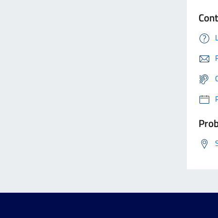
Cont
Prob