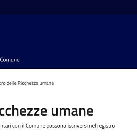
il Comune
tro delle Ricchezze umane
Ricchezze umane
ntari con il Comune possono iscriversi nel registro