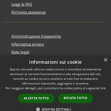
Leggi le FAQ
Richiesta assistenza
Amministrazione trasparente
Informativa privacy
Note legali
×
Dichiarazione di accessibilità
Informazioni sui cookie
Questo sito web utilizza cookie tecnici e assimilati strettamente
necessari al corretto funzionamento e alla navigazione del sito,
nonché un cookie tecnico analitico al solo fine di elaborare
informazioni statistiche, aggregate e anonime.
RSS
Copyright © 2026 • Comune di
Per maggiori dettagli, può consultare la cookie policy al seguente
link
Accessibilità
Barlassina • Powered by
Privacy
Municipium
Accesso
•
RIFIUTA TUTTO
ACCETTA TUTTO
Cookie
redazione
Mappa del sito
MOSTRA DETTAGLI