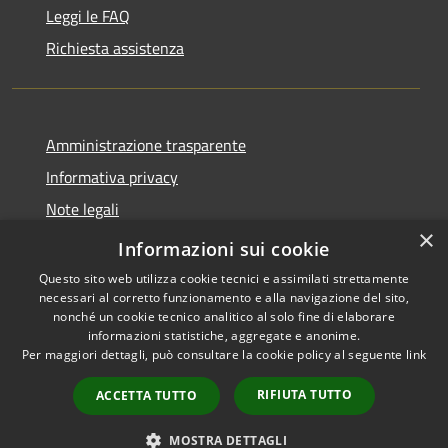
Leggi le FAQ
Richiesta assistenza
Amministrazione trasparente
Informativa privacy
Note legali
×
Dichiarazione di accessibilità
Informazioni sui cookie
Questo sito web utilizza cookie tecnici e assimilati strettamente
necessari al corretto funzionamento e alla navigazione del sito,
nonché un cookie tecnico analitico al solo fine di elaborare
informazioni statistiche, aggregate e anonime.
RSS
Copyright © 2026 • Comune di
Per maggiori dettagli, può consultare la cookie policy al seguente
link
Accessibilità
Barlassina • Powered by
Privacy
Municipium
Accesso
•
RIFIUTA TUTTO
ACCETTA TUTTO
Cookie
redazione
Mappa del sito
MOSTRA DETTAGLI