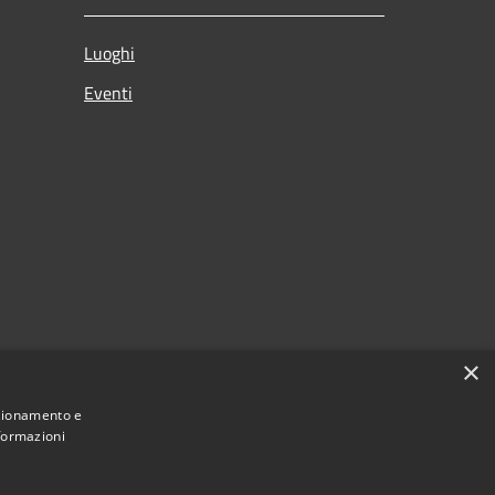
Luoghi
Eventi
×
nzionamento e
nformazioni