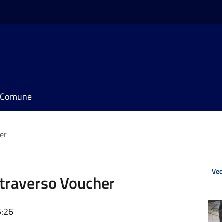
il Comune
her
Ved
ttraverso Voucher
5:26