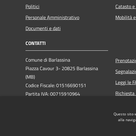
Politici
Catasto e
Personale Amministrativo
Mobilità e
Documenti e dati
CONTATTI
Comune di Barlassina
Prenotaz
Piazza Cavour 3- 20825 Barlassina
Segnalazi
(MB)
Leggi le 
Codice Fiscale: 01516690151
Richiesta
Partita IVA: 00715910964
PEC:
comune.barlassina@pec.regione.lombardia.it
Questo sito 
Centralino Unico: 0362 57701
alla navig