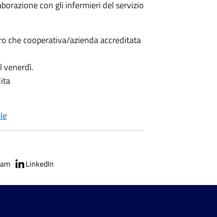
aborazione con gli infermieri del servizio
loro che cooperativa/azienda accreditata
l venerdì.
ita
le
ram
LinkedIn