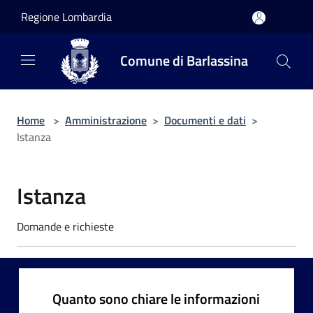
Salta al contenuto principale
Regione Lombardia
Comune di Barlassina
Home
>
Amministrazione
>
Documenti e dati
>
Istanza
Istanza
Domande e richieste
Quanto sono chiare le informazioni