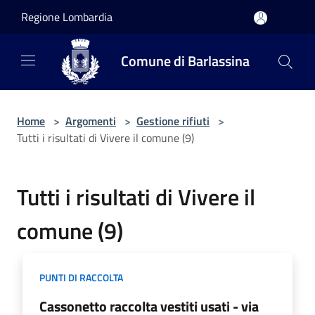
Salta al contenuto principale
Regione Lombardia
Comune di Barlassina
Home
>
Argomenti
>
Gestione rifiuti
>
Tutti i risultati di Vivere il comune (9)
Tutti i risultati di Vivere il
comune (9)
PUNTI DI RACCOLTA
Cassonetto raccolta vestiti usati - via