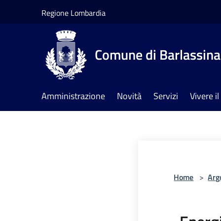
Salta al contenuto principale
Regione Lombardia
Comune di Barlassina
Amministrazione
Novità
Servizi
Vivere 
Home
>
Arg