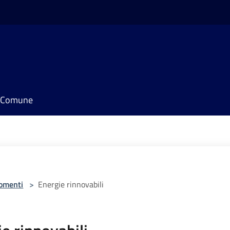
il Comune
omenti
>
Energie rinnovabili