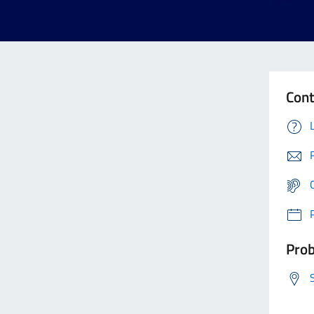
Cont
Prob