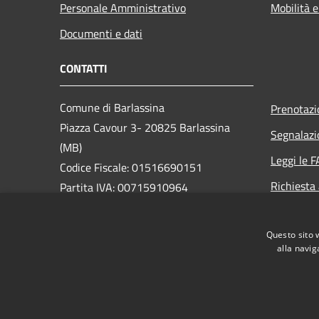
Personale Amministrativo
Mobilità e
Documenti e dati
CONTATTI
Comune di Barlassina
Prenotaz
Piazza Cavour 3- 20825 Barlassina
Segnalazi
(MB)
Leggi le 
Codice Fiscale: 01516690151
Richiesta
Partita IVA: 00715910964
PEC:
comune.barlassina@pec.regione.lombardia.it
Questo sito 
Centralino Unico: 0362 57701
alla navig