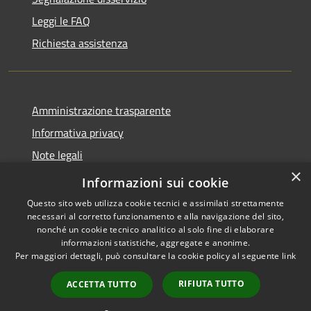
Leggi le FAQ
Richiesta assistenza
Amministrazione trasparente
Informativa privacy
Note legali
×
Dichiarazione di accessibilità
Informazioni sui cookie
Questo sito web utilizza cookie tecnici e assimilati strettamente
necessari al corretto funzionamento e alla navigazione del sito,
nonché un cookie tecnico analitico al solo fine di elaborare
informazioni statistiche, aggregate e anonime.
RSS
Copyright © 2026 • Comune di
Per maggiori dettagli, può consultare la cookie policy al seguente
link
Accessibilità
Barlassina • Powered by
Privacy
Municipium
Accesso
•
RIFIUTA TUTTO
ACCETTA TUTTO
Cookie
redazione