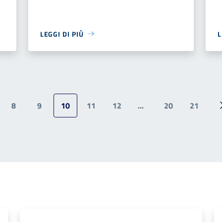
LEGGI DI PIÙ
L
8
9
10
11
12
...
20
21
ina precedente