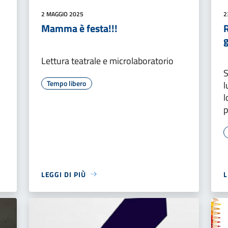
2 MAGGIO 2025
2
Mamma è festa!!!
Lettura teatrale e microlaboratorio
S
Tempo libero
l
l
p
LEGGI DI PIÙ
L