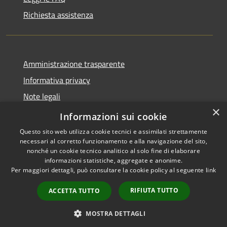
Richiesta assistenza
Amministrazione trasparente
Informativa privacy
Note legali
×
Dichiarazione di accessibilità
Informazioni sui cookie
Questo sito web utilizza cookie tecnici e assimilati strettamente
necessari al corretto funzionamento e alla navigazione del sito,
nonché un cookie tecnico analitico al solo fine di elaborare
informazioni statistiche, aggregate e anonime.
RSS
Copyright © 2026 • Comune di
Per maggiori dettagli, può consultare la cookie policy al seguente
link
Accessibilità
Barlassina • Powered by
Privacy
Municipium
Accesso
•
RIFIUTA TUTTO
ACCETTA TUTTO
Cookie
redazione
Mappa del sito
MOSTRA DETTAGLI