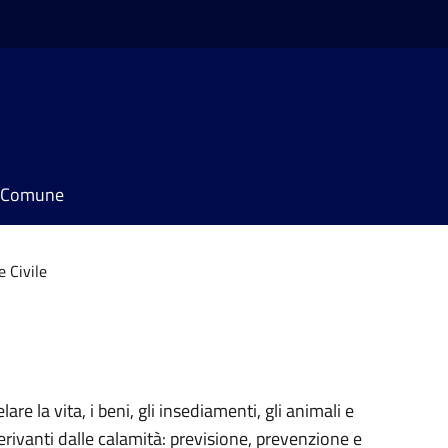
il Comune
e Civile
e
re la vita, i beni, gli insediamenti, gli animali e
erivanti dalle calamità: previsione, prevenzione e